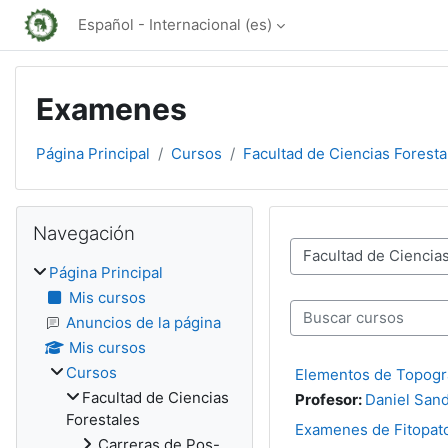
Salta al contenido principal
Español - Internacional ‎(es)‎
Examenes
Página Principal
Cursos
Facultad de Ciencias Foresta
Bloques
Salta Navegación
Navegación
Categorías
Página Principal
Mis cursos
Buscar cursos
Anuncios de la página
Mis cursos
Cursos
Elementos de Topogr
Facultad de Ciencias
Profesor:
Daniel San
Forestales
Examenes de Fitopatol
Carreras de Pos-