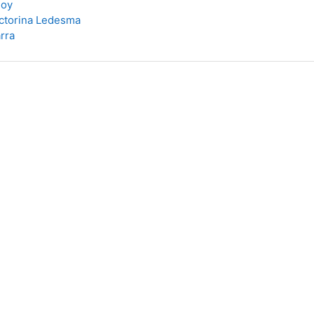
doy
ctorina Ledesma
rra