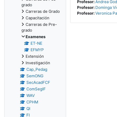
Profesor:
Andrea Go
grado
Profesor:
Dominga Vi
Carreras de Grado
Profesor:
Veronica Pa
Capacitación
Carreras de Pre-
grado
Examenes
ET-NE
EFMYP
Extensión
Investigación
Cap_Pedag
SemONG
SecAcadFCF
ComSegIF
WAV
CPHM
QI
FI