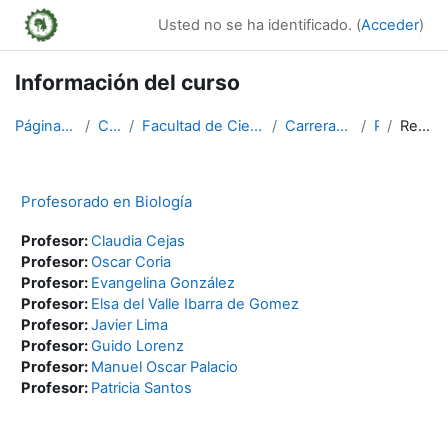
Salta al contenido principal
Usted no se ha identificado. (
Acceder
)
Información del curso
Página Principal
Cursos
Facultad de Ciencias Forestales
Carreras de Grado
PB
Resumen
Profesorado en Biología
Profesor:
Claudia Cejas
Profesor:
Oscar Coria
Profesor:
Evangelina González
Profesor:
Elsa del Valle Ibarra de Gomez
Profesor:
Javier Lima
Profesor:
Guido Lorenz
Profesor:
Manuel Oscar Palacio
Profesor:
Patricia Santos