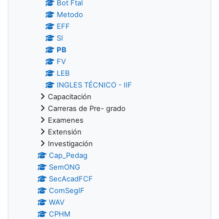
Bot Ftal
Metodo
EFF
SI
PB
FV
LEB
INGLES TÉCNICO - IIF
Capacitación
Carreras de Pre- grado
Examenes
Extensión
Investigación
Cap_Pedag
SemONG
SecAcadFCF
ComSegIF
WAV
CPHM