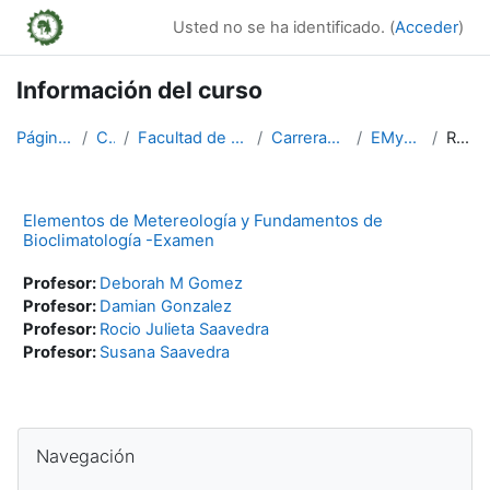
Salta al contenido principal
Usted no se ha identificado. (
Acceder
)
Información del curso
Página Principal
Cursos
Facultad de Ciencias Forestales
Carreras de Pre- grado
EMyFB-Examen
Resumen
Elementos de Metereología y Fundamentos de
Bioclimatología -Examen
Profesor:
Deborah M Gomez
Profesor:
Damian Gonzalez
Profesor:
Rocio Julieta Saavedra
Profesor:
Susana Saavedra
Bloques
Salta Navegación
Navegación