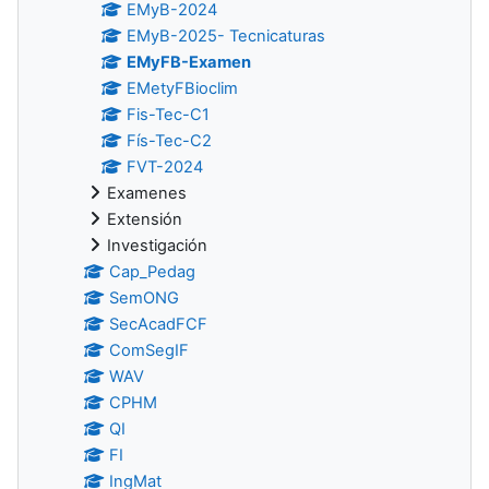
EMyB-2024
EMyB-2025- Tecnicaturas
EMyFB-Examen
EMetyFBioclim
Fis-Tec-C1
Fís-Tec-C2
FVT-2024
Examenes
Extensión
Investigación
Cap_Pedag
SemONG
SecAcadFCF
ComSegIF
WAV
CPHM
QI
FI
IngMat