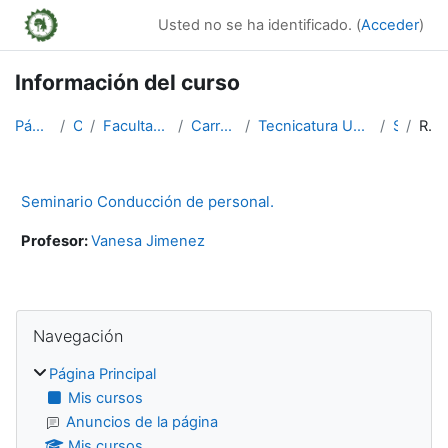
Salta al contenido principal
Usted no se ha identificado. (
Acceder
)
Información del curso
Página Principal
Cursos
Facultad de Ciencias Forestales
Carreras de Pre- grado
Tecnicatura Universitarias en Viveros y Plantacion...
SCdP
Resumen
Seminario Conducción de personal.
Profesor:
Vanesa Jimenez
Bloques
Salta Navegación
Navegación
Página Principal
Mis cursos
Anuncios de la página
Mis cursos