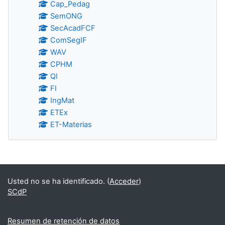
Cap_Pedag
SemONG
SecAcadFCF
ComSegIF
WAV
CPHM
QI
FI
IngMat
ETEx
ET-Materias
Bloques
Usted no se ha identificado. (
Acceder
)
SCdP
Resumen de retención de datos