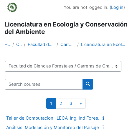
Skip to main content
You are not logged in. (
Log in
)
Licenciatura en Ecología y Conservación
del Ambiente
Home
Courses
Facultad de Ciencias Forestales
Carreras de Grado
Licenciatura en Ecología y Conservación del Ambiente
Course categories
Search courses
Search courses
Page 1
Page 2
Page 3
Next page
1
2
3
»
Taller de Computacion -LECA-Ing. Ind Fores.
Análisis, Modelación y Monitoreo del Paisaje