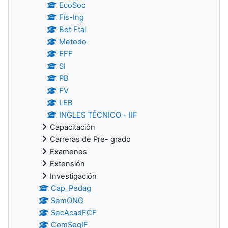
EcoSoc
Fís-Ing
Bot Ftal
Metodo
EFF
SI
PB
FV
LEB
INGLES TÉCNICO - IIF
Capacitación
Carreras de Pre- grado
Examenes
Extensión
Investigación
Cap_Pedag
SemONG
SecAcadFCF
ComSegIF