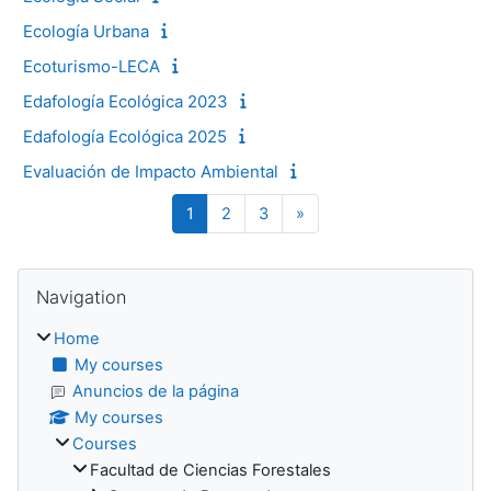
Ecología Urbana
Ecoturismo-LECA
Edafología Ecológica 2023
Edafología Ecológica 2025
Evaluación de Impacto Ambiental
Page 1
Page 2
Page 3
Next page
1
2
3
»
Blocks
Skip Navigation
Navigation
Home
My courses
Anuncios de la página
My courses
Courses
Facultad de Ciencias Forestales