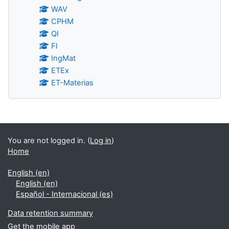
WAV
CPHM
QI
FI
IngMat
ETEx
ET-Materias
Blocks
You are not logged in. (
Log in
)
Home
English ‎(en)‎
English ‎(en)‎
Español - Internacional ‎(es)‎
Data retention summary
Get the mobile app