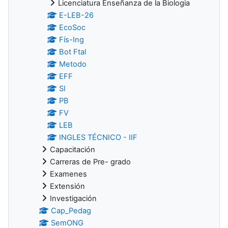
Licenciatura Enseñanza de la Biologia
E-LEB-26
EcoSoc
Fís-Ing
Bot Ftal
Metodo
EFF
SI
PB
FV
LEB
INGLES TÉCNICO - IIF
Capacitación
Carreras de Pre- grado
Examenes
Extensión
Investigación
Cap_Pedag
SemONG