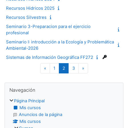
Recursos Hidricos 2025
Recursos Silvestres
Seminario 3-Preparacion para el ejercicio
profesional
Seminario I: introducción a la Ecología y Problemática
Ambiental-2026
Sistemas de Información Geográfica FF272
Página anterior
Página 1
Página 2
Página 3
Siguiente página
«
1
2
3
»
Bloques
Salta Navegación
Navegación
Página Principal
Mis cursos
Anuncios de la página
Mis cursos