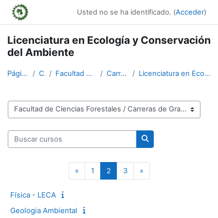
Salta al contenido principal
Usted no se ha identificado. (
Acceder
)
Licenciatura en Ecología y Conservación
del Ambiente
Página Principal
Cursos
Facultad de Ciencias Forestales
Carreras de Grado
Licenciatura en Ecología y Conservación del Ambiente
Categorías
Buscar cursos
Buscar cursos
Página anterior
Página 1
Página 2
Página 3
Siguiente página
«
1
2
3
»
Física - LECA
Geologia Ambiental