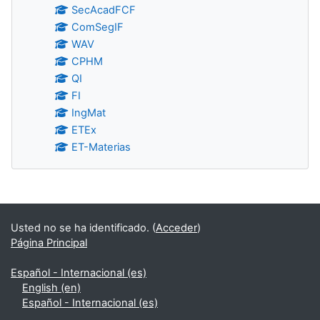
SecAcadFCF
ComSegIF
WAV
CPHM
QI
FI
IngMat
ETEx
ET-Materias
Bloques
Usted no se ha identificado. (
Acceder
)
Página Principal
Español - Internacional ‎(es)‎
English ‎(en)‎
Español - Internacional ‎(es)‎